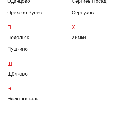
Одинцово
Сергиев Посад
Орехово-Зуево
Серпухов
П
Х
Подольск
Химки
Пушкино
Щ
Щёлково
Э
Электросталь