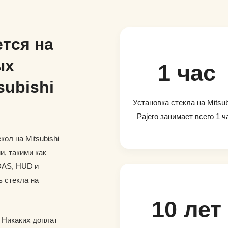
тся на
ых
1 час
subishi
Установка стекла на Mitsub
Pajero занимает всего 1 ч
ол на Mitsubishi
и, такими как
DAS, HUD и
ь стекла на
10 лет
. Никаких доплат