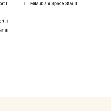
rt I
Mitsubishi Space Star II
rt II
t III