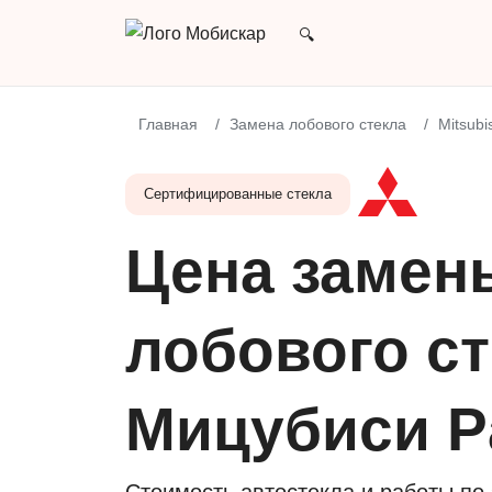
Главная
Замена лобового стекла
Mitsubi
Сертифицированные стекла
Цена замен
лобового с
Мицубиси P