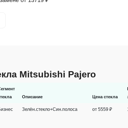
 замене от
13719 ₽
кла Mitsubishi Pajero
Сегмент
стекла
Описание
Цена стекла
Бизнес
Зелён.стекло+Син.полоса
от
5559
₽