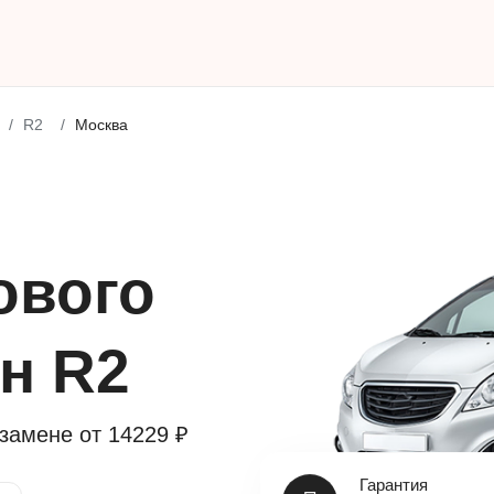
R2
Москва
ового
н R2
 замене от
14229 ₽
Гарантия