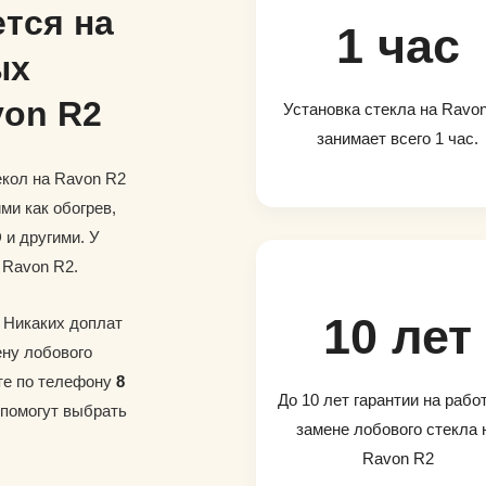
тся на
1 час
ых
von R2
Установка стекла на Ravo
занимает всего 1 час.
кол на Ravon R2
ми как обогрев,
и другими. У
 Ravon R2.
10 лет
. Никаких доплат
ену лобового
те по телефону
8
До 10 лет гарантии на рабо
 помогут выбрать
замене лобового стекла 
Ravon R2