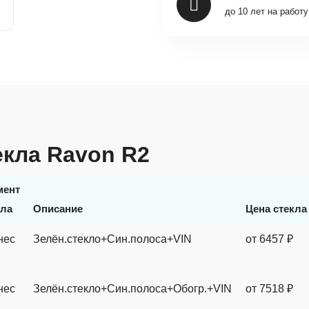
до 10 лет на работу
екла Ravon R2
мент
кла
Описание
Цена стекла
нес
Зелён.стекло+Син.полоса+VIN
от
6457
₽
нес
Зелён.стекло+Син.полоса+Обогр.+VIN
от
7518
₽