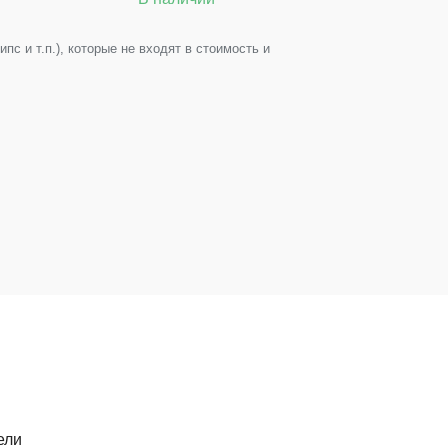
с и т.п.), которые не входят в стоимость и
ели