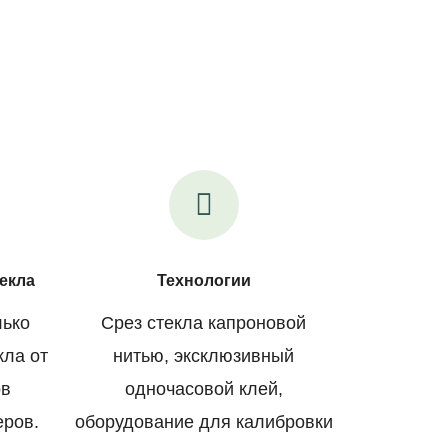
екла
Технологии
лько
Срез стекла капроновой
кла от
нитью, эксклюзивный
ов
одночасовой клей,
еров.
оборудование для калибровки