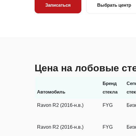
Записаться
Выбрать центр
Цена на лобовые ст
Бренд
Сег
Автомобиль
стекла
сте
Ravon R2 (2016-н.в.)
FYG
Биз
Ravon R2 (2016-н.в.)
FYG
Биз