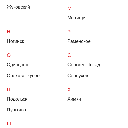
Жуковский
М
Мытищи
Н
Р
Ногинск
Раменское
О
С
Одинцово
Сергиев Посад
Орехово-Зуево
Серпухов
П
Х
Подольск
Химки
Пушкино
Щ