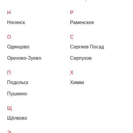
Н
Р
Ногинск
Раменское
О
С
Одинцово
Сергиев Посад
Орехово-Зуево
Серпухов
П
Х
Подольск
Химки
Пушкино
Щ
Щёлково
Э