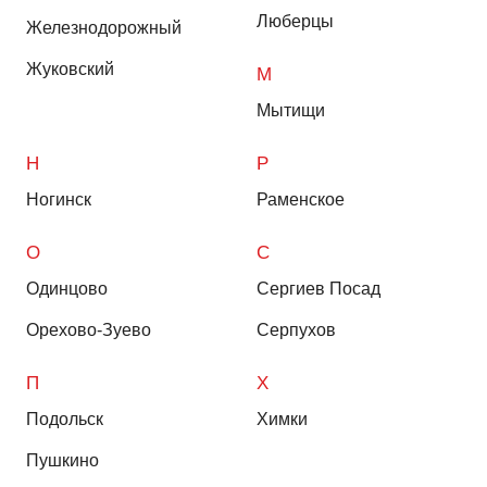
Люберцы
Железнодорожный
Жуковский
М
Мытищи
Н
Р
Ногинск
Раменское
О
С
Одинцово
Сергиев Посад
Орехово-Зуево
Серпухов
П
Х
Подольск
Химки
Пушкино