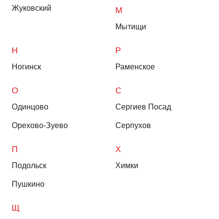
Жуковский
М
Мытищи
Н
Р
Ногинск
Раменское
О
С
Одинцово
Сергиев Посад
Орехово-Зуево
Серпухов
П
Х
Подольск
Химки
Пушкино
Щ