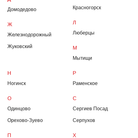
Красногорск
Домодедово
Л
Ж
Люберцы
Железнодорожный
Жуковский
М
Мытищи
Н
Р
Ногинск
Раменское
О
С
Одинцово
Сергиев Посад
Орехово-Зуево
Серпухов
П
Х