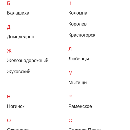
Б
К
Балашиха
Коломна
Королев
Д
Красногорск
Домодедово
Л
Ж
Люберцы
Железнодорожный
Жуковский
М
Мытищи
Н
Р
Ногинск
Раменское
О
С