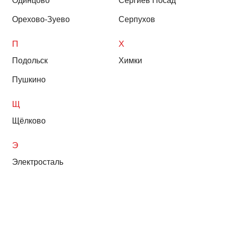
Одинцово
Сергиев Посад
Орехово-Зуево
Серпухов
П
Х
Подольск
Химки
Пушкино
Щ
Щёлково
Э
Электросталь