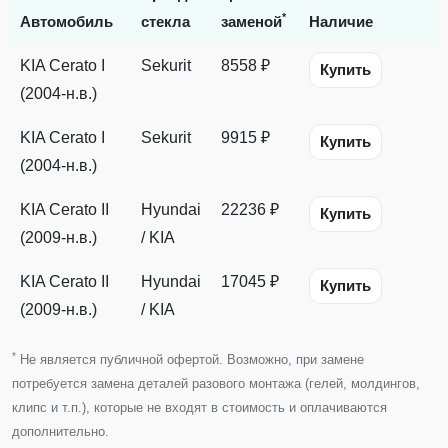
*
Автомобиль
стекла
заменой
Наличие
KIA Cerato I
Sekurit
8558 ₽
Купить
(2004-н.в.)
KIA Cerato I
Sekurit
9915 ₽
Купить
(2004-н.в.)
KIA Cerato II
Hyundai
22236 ₽
Купить
(2009-н.в.)
/ KIA
KIA Cerato II
Hyundai
17045 ₽
Купить
(2009-н.в.)
/ KIA
*
Не является публичной офертой. Возможно, при замене
потребуется замена деталей разового монтажа (гелей, молдингов,
клипс и т.п.), которые не входят в стоимость и оплачиваются
дополнительно.