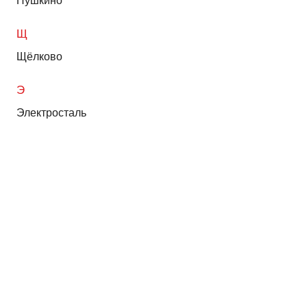
Пушкино
Щ
Щёлково
Э
Электросталь