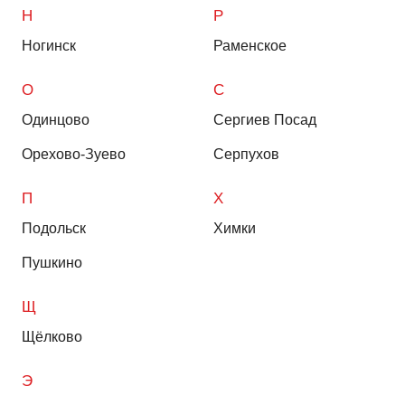
Н
Р
Ногинск
Раменское
О
С
Одинцово
Сергиев Посад
Орехово-Зуево
Серпухов
П
Х
Подольск
Химки
Пушкино
Щ
Щёлково
Э