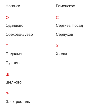
Ногинск
Раменское
О
С
Одинцово
Сергиев Посад
Орехово-Зуево
Серпухов
П
Х
Подольск
Химки
Пушкино
Щ
Щёлково
Э
Электросталь