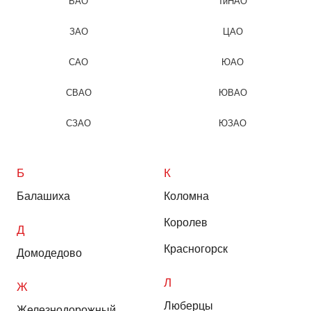
ВАО
ТиНАО
ЗАО
ЦАО
САО
ЮАО
СВАО
ЮВАО
СЗАО
ЮЗАО
Б
К
Балашиха
Коломна
Королев
Д
Красногорск
Домодедово
Л
Ж
Люберцы
Железнодорожный