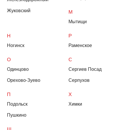
Жуковский
М
Мытищи
Н
Р
Ногинск
Раменское
О
С
Одинцово
Сергиев Посад
Орехово-Зуево
Серпухов
П
Х
Подольск
Химки
Пушкино
Щ