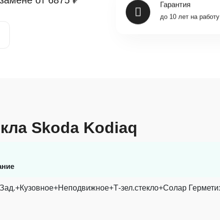
 замене от
6875 ₽
Гарантия
до 10 лет на работу
екла Skoda Kodiaq
ание
Зад.+Кузовное+Неподвижное+Т-зел.стекло+Солар Гермети