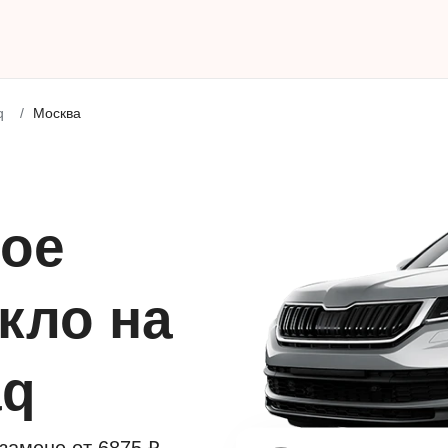
q
Москва
ое
кло на
aq