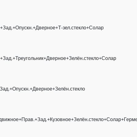
+Зад.+Опускн.+Дверное+Т-зел.стекло+Солар
.+Зад.+Треугольник+Дверное+Зелён.стекло+Солар
Зад.+Опускн.+Дверное+Зелён.стекло
движное+Прав.+Зад.+Кузовное+Зелён.стекло+Солар+Герме