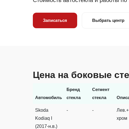
Стоимость автостекла и работы по
Записаться
Выбрать центр
Цена на боковые ст
Бренд
Сегмент
Автомобиль
стекла
стекла
Опис
Skoda
-
-
Лев.+
Kodiaq I
хром
(2017-н.в.)