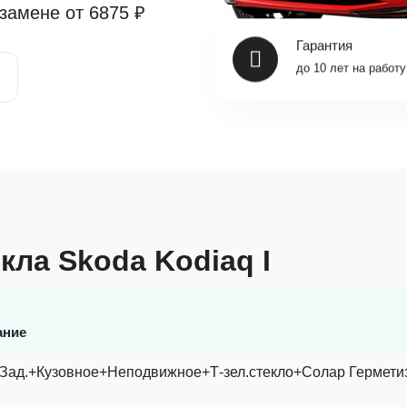
 замене от
6875 ₽
Гарантия
до 10 лет на работу
кла Skoda Kodiaq I
ание
Зад.+Кузовное+Неподвижное+Т-зел.стекло+Солар Гермети