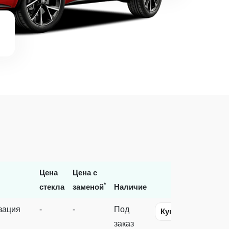
Цена
Цена с
*
стекла
заменой
Наличие
зация
-
-
Под
Купить
заказ