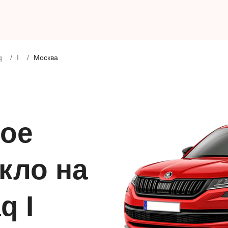
q
I
Москва
ое
кло на
q I