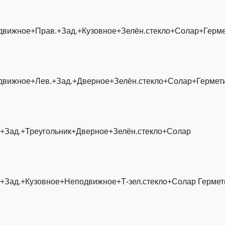
движное+Прав.+Зад.+Кузовное+Зелён.стекло+Солар+Герме
движное+Лев.+Зад.+Дверное+Зелён.стекло+Солар+Гермет
.+Зад.+Треугольник+Дверное+Зелён.стекло+Солар
+Зад.+Кузовное+Неподвижное+Т-зел.стекло+Солар Гермет