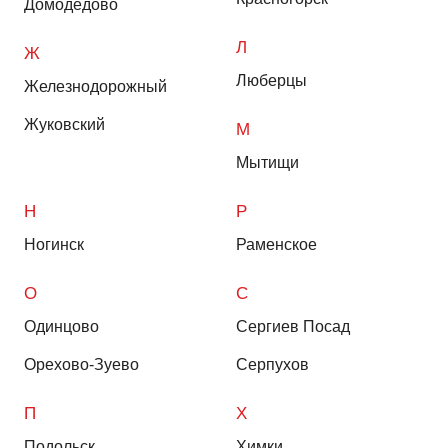
Домодедово
Л
Ж
Люберцы
Железнодорожный
Жуковский
М
Мытищи
Н
Р
Ногинск
Раменское
О
С
Одинцово
Сергиев Посад
Орехово-Зуево
Серпухов
П
Х
Подольск
Химки