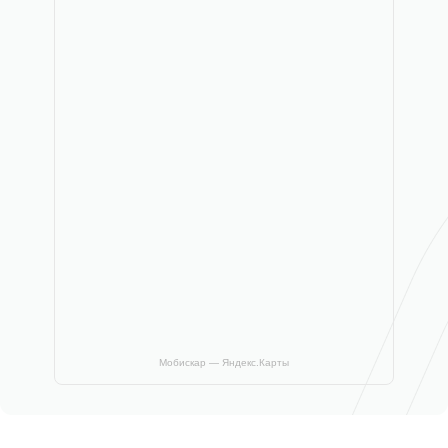
Мобискар — Яндекс.Карты