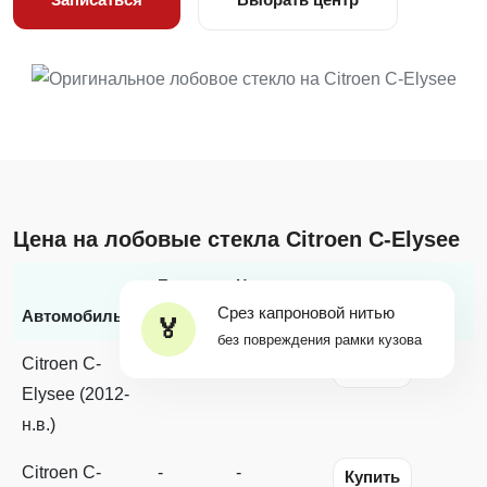
Цена на лобовые стекла Citroen C-Elysee
Бренд
Цена с
Срез капроновой нитью
*
Автомобиль
стекла
заменой
Наличие
без повреждения рамки кузова
Citroen C-
-
-
Купить
Elysee (2012-
н.в.)
Citroen C-
-
-
Купить