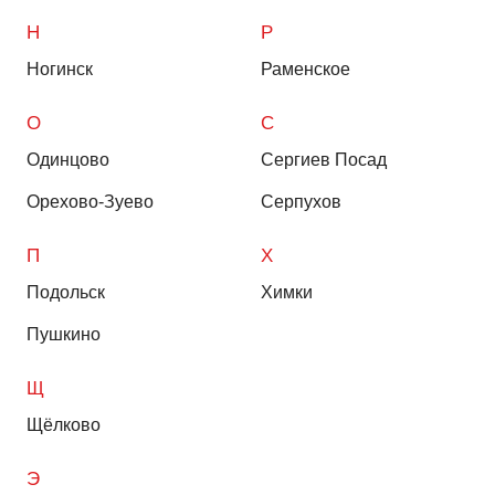
Н
Р
Ногинск
Раменское
О
С
Одинцово
Сергиев Посад
Орехово-Зуево
Серпухов
П
Х
Подольск
Химки
Пушкино
Щ
Щёлково
Э