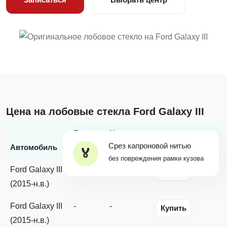
Цена на лобовые стекла Ford Galaxy III
Бренд
Цена с
Срез капроновой нитью
*
Автомобиль
стекла
заменой
Наличие
без повреждения рамки кузова
Ford Galaxy III
-
-
Купить
(2015-н.в.)
Ford Galaxy III
-
-
Купить
(2015-н.в.)