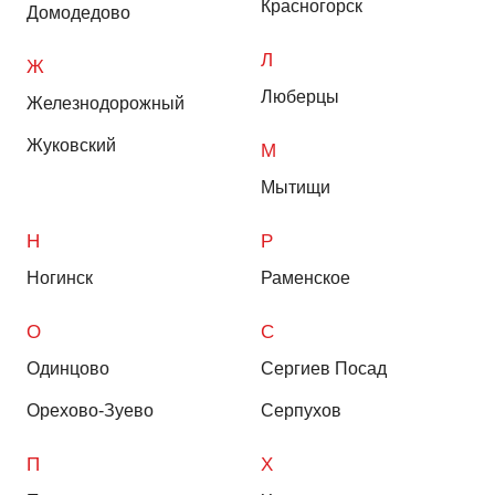
Красногорск
Домодедово
Л
Ж
Люберцы
Железнодорожный
Жуковский
М
Мытищи
Н
Р
Ногинск
Раменское
О
С
Одинцово
Сергиев Посад
Орехово-Зуево
Серпухов
П
Х