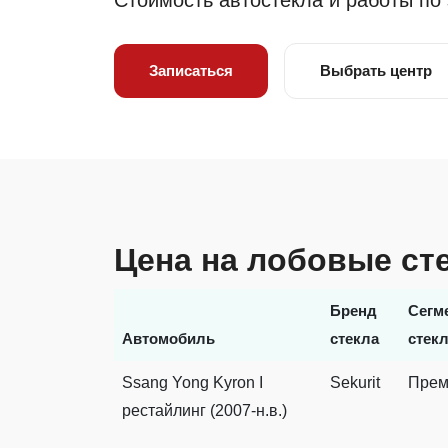
Стоимость автостекла и работы по
Записаться
Выбрать центр
Цена на лобовые ст
Бренд
Сегм
Автомобиль
стекла
стек
Ssang Yong Kyron I
Sekurit
Прем
рестайлинг (2007-н.в.)