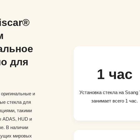
iscar®
м
альное
о для
1 час
Установка стекла на Ssang
и оригинальные и
занимает всего 1 час.
ые стекла для
пциями, такими
ры ADAS, HUD и
е. В наличии
дущих мировых