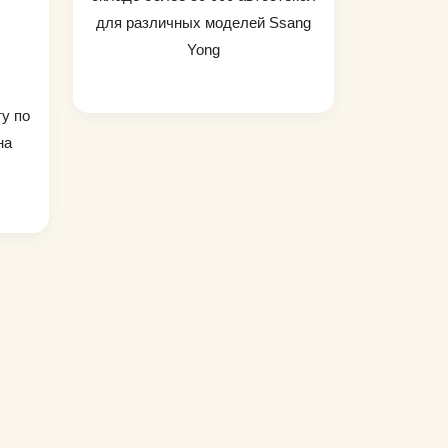
для различных моделей Ssang
Yong
ту по
на