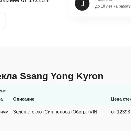
 замене от
17228 ₽
до 10 лет на работу
екла Ssang Yong Kyron
ент
ла
Описание
Цена сте
иум
Зелён.стекло+Син.полоса+Обогр.+VIN
от 12393