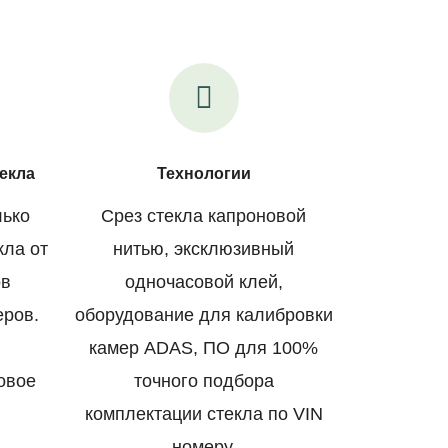
екла
Технологии
лько
Срез стекла капроновой
кла от
нитью, эксклюзивный
ов
одночасовой клей,
еров.
оборудование для калибровки
камер ADAS, ПО для 100%
овое
точного подбора
комплектации стекла по VIN
номеру.