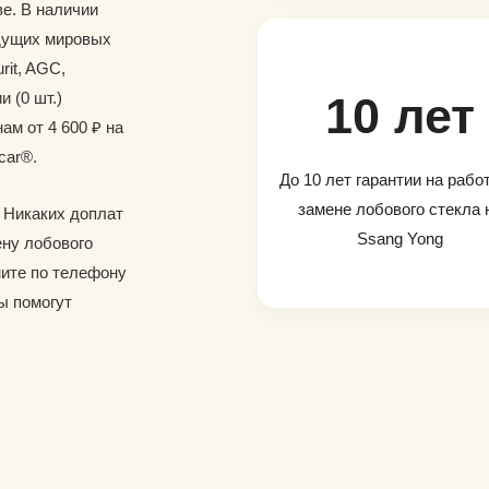
е. В наличии
дущих мировых
rit, AGC,
и (0 шт.)
10 лет
ам от 4 600 ₽ на
car®.
До 10 лет гарантии на рабо
замене лобового стекла 
. Никаких доплат
Ssang Yong
ену лобового
ните по телефону
ы помогут