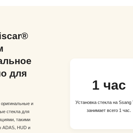
iscar®
м
альное
о для
1 час
Установка стекла на Ssang
и оригинальные и
занимает всего 1 час.
ые стекла для
пциями, такими
ры ADAS, HUD и