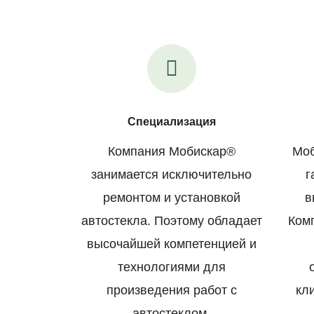
Специализация
Компания Мобискар®
Моб
занимается исключительно
г
ремонтом и установкой
в
автостекла. Поэтому обладает
Ком
высочайшей компетенцией и
технологиями для
произведения работ с
кл
автостеклом.