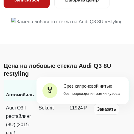
Цена на лобовые стекла Audi Q3 8U
restyling
Срез капроновой нитью
Бренд
Цена с
без повреждения рамки кузова
*
Автомобиль
стекла
заменой
Наличие
Audi Q3 I
Sekurit
11924 ₽
Заказать
рестайлинг
(8U) (2015-
н.в.)