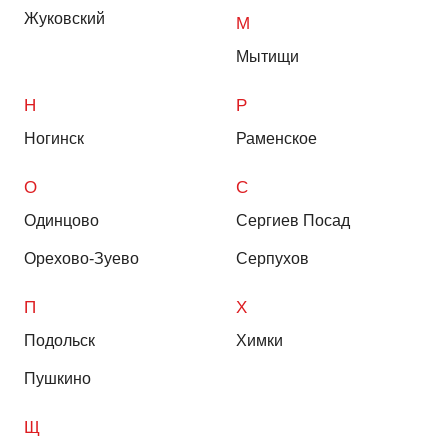
Жуковский
М
Мытищи
Н
Р
Ногинск
Раменское
О
С
Одинцово
Сергиев Посад
Орехово-Зуево
Серпухов
П
Х
Подольск
Химки
Пушкино
Щ