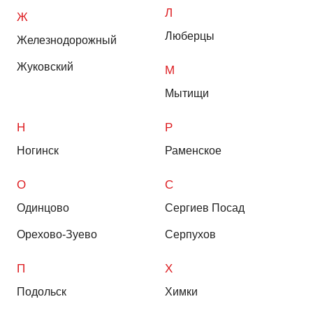
Л
Ж
Люберцы
Железнодорожный
Жуковский
М
Мытищи
Н
Р
Ногинск
Раменское
О
С
Одинцово
Сергиев Посад
Орехово-Зуево
Серпухов
П
Х
Подольск
Химки