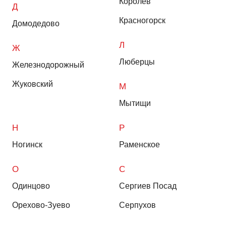
Королев
Д
Красногорск
Домодедово
Л
Ж
Люберцы
Железнодорожный
Жуковский
М
Мытищи
Н
Р
Ногинск
Раменское
О
С
Одинцово
Сергиев Посад
Орехово-Зуево
Серпухов