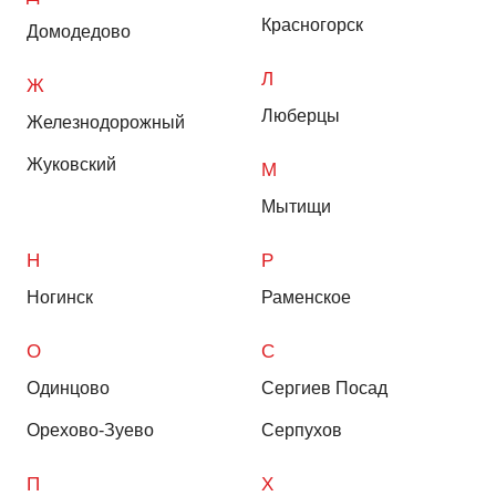
Красногорск
Домодедово
Л
Ж
Люберцы
Железнодорожный
Жуковский
М
Мытищи
Н
Р
Ногинск
Раменское
О
С
Одинцово
Сергиев Посад
Орехово-Зуево
Серпухов
П
Х