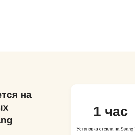
тся на
ых
1 час
ang
Установка стекла на Ssang