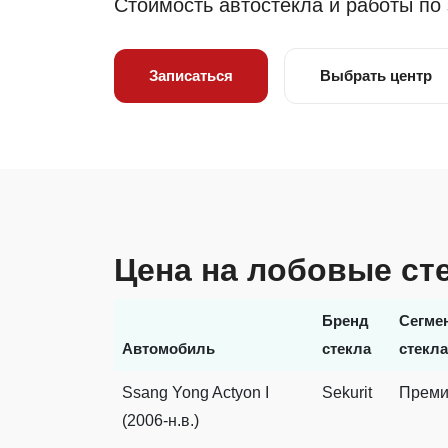
Стоимость автостекла и работы по
ВАКАНСИИ
ВОПРОС-ОТВЕТ
Записаться
Выбрать центр
Цена на лобовые сте
Бренд
Сегме
Автомобиль
стекла
стекла
Ssang Yong Actyon I
Sekurit
Прем
(2006-н.в.)