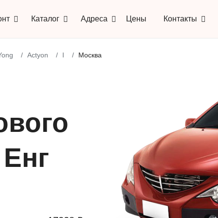
онт
Каталог
Адреса
Цены
Контакты
Yong
Actyon
I
Москва
ового
 Енг