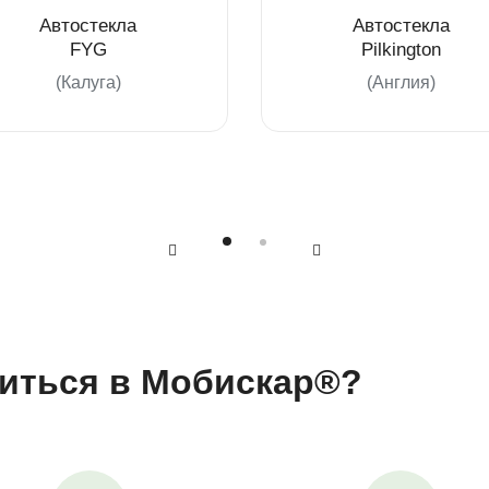
Автостекла
Автостекла
FYG
Pilkington
(Калуга)
(Англия)
иться в Мобискар®?