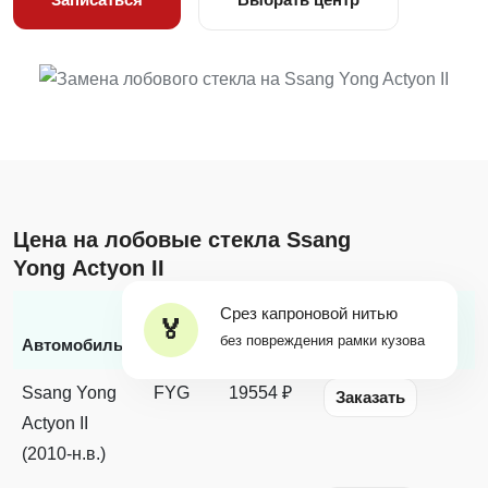
Цена на лобовые стекла Ssang
Yong Actyon II
Срез капроновой нитью
Бренд
Цена с
без повреждения рамки кузова
*
Автомобиль
стекла
заменой
Наличие
Ssang Yong
FYG
19554 ₽
Заказать
Actyon II
(2010-н.в.)