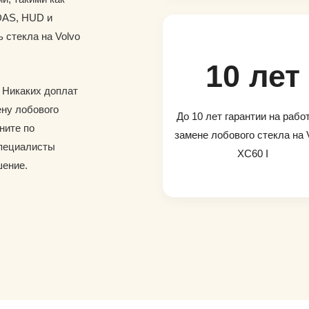
DAS, HUD и
ь стекла на Volvo
10 лет
. Никаких доплат
ену лобового
До 10 лет гарантии на рабо
ните по
замене лобового стекла на 
специалисты
XC60 I
шение.