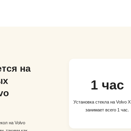
тся на
ых
1 час
vo
Установка стекла на Volvo X
занимает всего 1 час.
кол на Volvo
и, такими как