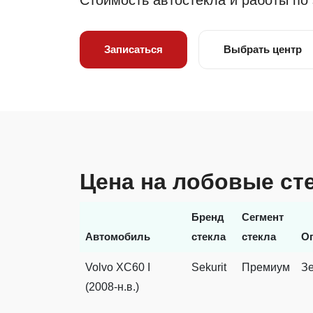
Стоимость автостекла и работы по
Записаться
Выбрать центр
Цена на лобовые сте
Бренд
Сегмент
Автомобиль
стекла
стекла
О
Volvo XC60 I
Sekurit
Премиум
З
(2008-н.в.)