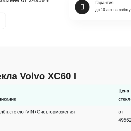
 замене от
24939 ₽
Гарантия
до 10 лет на работу
кла Volvo XC60 I
Цена
писание
стекл
елён.стекло+VIN+Сист.торможения
от
4956