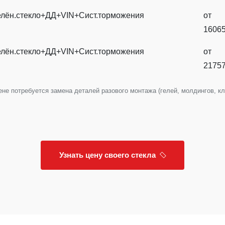
елён.стекло+ДД+VIN+Сист.торможения
от
1606
елён.стекло+ДД+VIN+Сист.торможения
от
2175
е потребуется замена деталей разового монтажа (гелей, молдингов, клип
Узнать цену своего стекла