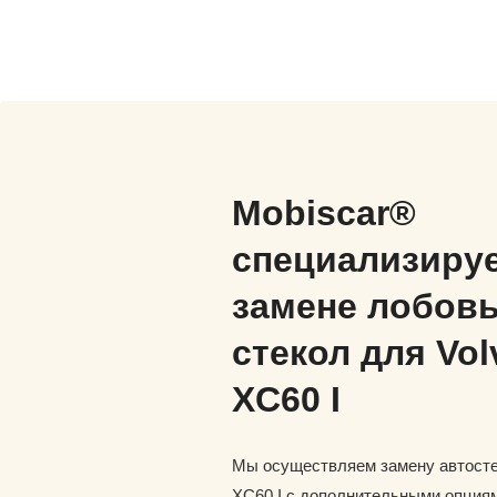
Mobiscar®
специализируе
замене лобов
стекол для Vol
XC60 I
Мы осуществляем замену автосте
XC60 I с дополнительными опциям