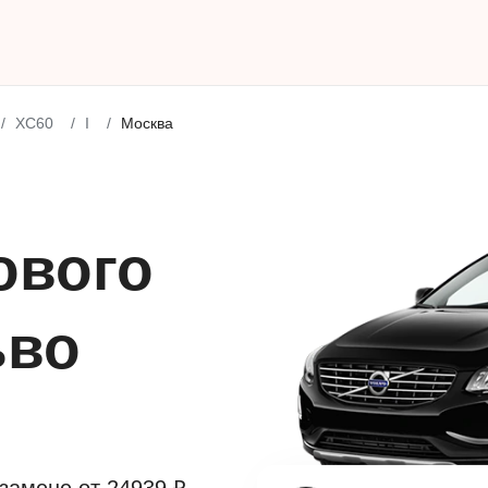
XC60
I
Москва
ового
ьво