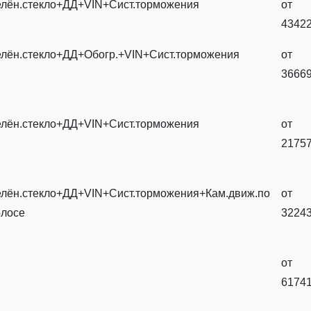
елён.стекло+ДД+VIN+Сист.торможения
от
4342
елён.стекло+ДД+Обогр.+VIN+Сист.торможения
от
3666
елён.стекло+ДД+VIN+Сист.торможения
от
2175
елён.стекло+ДД+VIN+Сист.торможения+Кам.движ.по
от
олосе
3224
от
6174