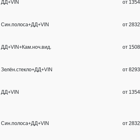
ДД+VIN
от
1354
Син.полоса+ДД+VIN
от
2832
ДД+VIN+Кам.ноч.вид.
от
1508
Зелён.стекло+ДД+VIN
от
8293
ДД+VIN
от
1354
Син.полоса+ДД+VIN
от
2832