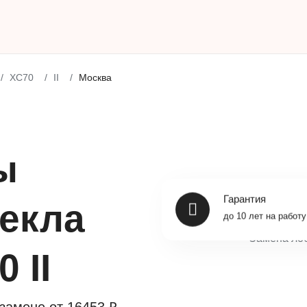
XC70
II
Москва
ы
Гарантия
текла
до 10 лет на работу
 II