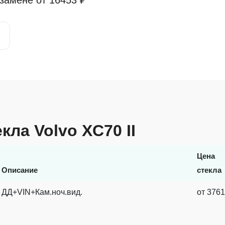
 замене от
16453 ₽
кла Volvo XC70 II
Цена
Описание
стекла
ДД+VIN+Кам.ноч.вид.
от
3761