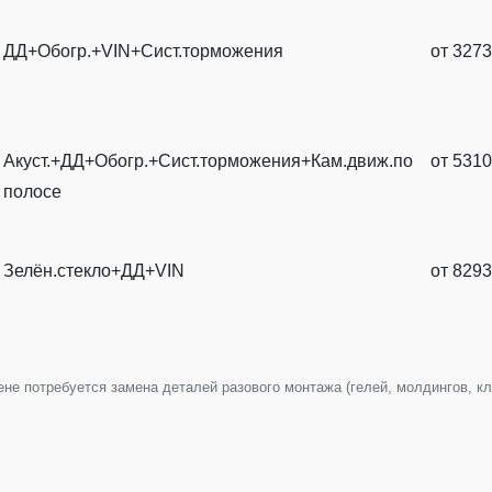
ДД+Обогр.+VIN+Сист.торможения
от
3273
Акуст.+ДД+Обогр.+Сист.торможения+Кам.движ.по
от
5310
полосе
Зелён.стекло+ДД+VIN
от
8293
е потребуется замена деталей разового монтажа (гелей, молдингов, клип