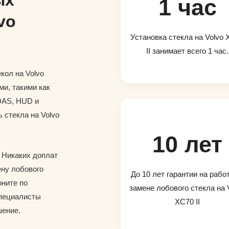
ых
1 час
vo
Установка стекла на Volvo
II занимает всего 1 час.
кол на Volvo
ми, такими как
DAS, HUD и
ь стекла на Volvo
10 лет
. Никаких доплат
ену лобового
До 10 лет гарантии на рабо
оните по
замене лобового стекла на 
специалисты
XC70 II
шение.