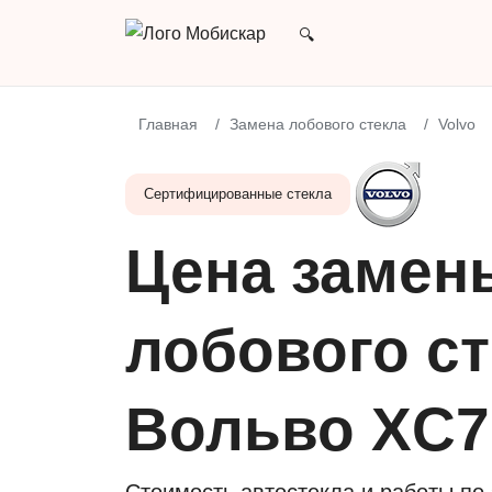
Главная
Замена лобового стекла
Volvo
Сертифицированные стекла
Цена замен
лобового с
Вольво XC70