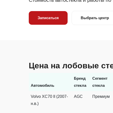
Стоимость автостекла и работы по
Записаться
Выбрать центр
Цена на лобовые сте
Бренд
Сегмент
Автомобиль
стекла
стекла
Volvo XC70 II (2007-
AGC
Премиум
н.в.)