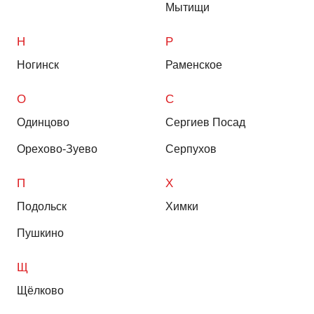
Мытищи
Н
Р
Ногинск
Раменское
О
С
Одинцово
Сергиев Посад
Орехово-Зуево
Серпухов
П
Х
Подольск
Химки
Пушкино
Щ
Щёлково