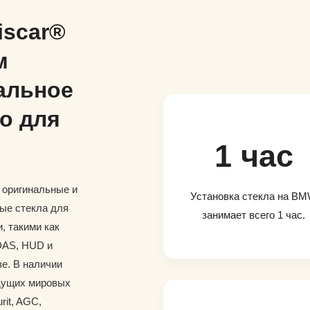
iscar®
м
альное
о для
1 час
и оригинальные и
Установка стекла на B
ые стекла для
занимает всего 1 час.
 такими как
DAS, HUD и
е. В наличии
дущих мировых
rit, AGC,