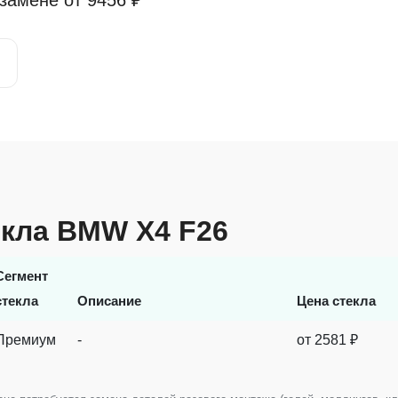
 замене от
9456 ₽
екла BMW X4 F26
Сегмент
стекла
Описание
Цена стекла
Премиум
-
от 2581 ₽