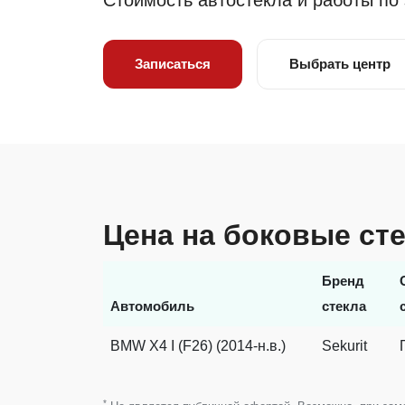
Стоимость автостекла и работы по
Записаться
Выбрать центр
Цена на боковые ст
Бренд
Автомобиль
стекла
BMW X4 I (F26) (2014-н.в.)
Sekurit
*