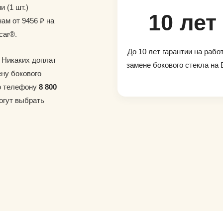
и (1 шт.)
10 лет
ам от 9456 ₽ на
car®.
До 10 лет гарантии на рабо
. Никаких доплат
замене бокового стекла н
ену бокового
о телефону
8 800
огут выбрать