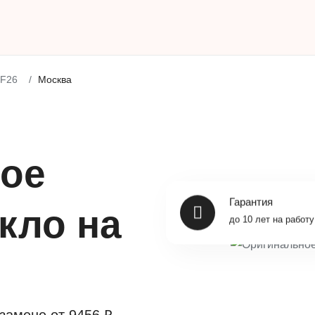
F26
Москва
ое
Гарантия
кло на
до 10 лет на работу