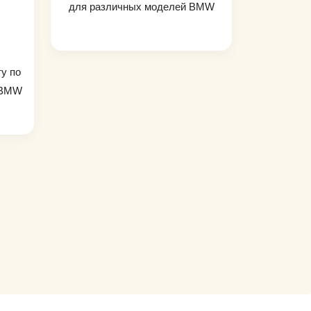
для различных моделей BMW
ту по
а BMW