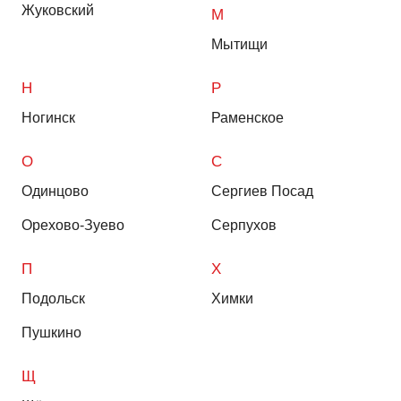
Жуковский
М
Мытищи
Н
Р
Ногинск
Раменское
О
С
Одинцово
Сергиев Посад
Орехово-Зуево
Серпухов
П
Х
Подольск
Химки
Пушкино
Щ