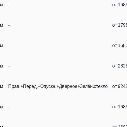
ум
-
от 168
ум
-
от 179
ум
-
от 168
ум
-
от 282
ум
Прав.+Перед.+Опускн.+Дверное+Зелён.стекло
от 924
ум
-
от 168