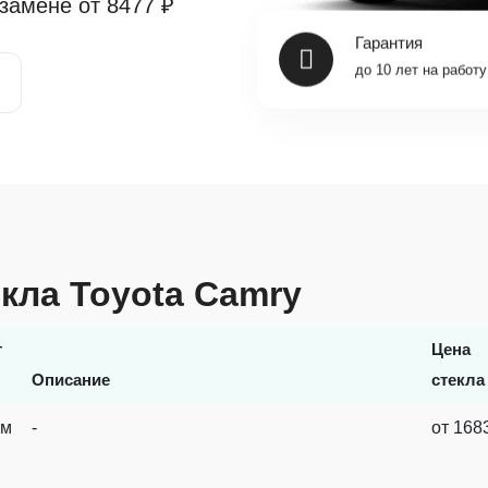
 замене от
8477 ₽
Гарантия
до 10 лет на работу
екла Toyota Camry
т
Цена
Описание
стекла
ум
-
от 168