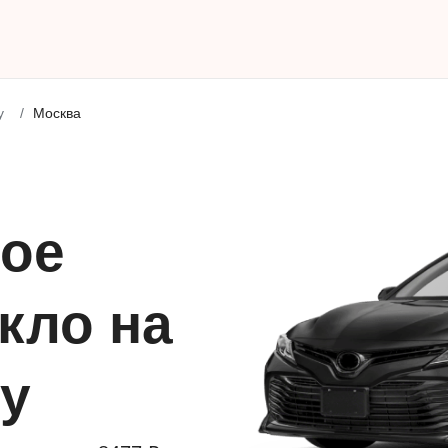
y
Москва
ое
кло на
ry