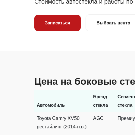
Стоимость автостекла и работы по
Записаться
Выбрать центр
Цена на боковые ст
Бренд
Сегмен
Автомобиль
стекла
стекла
Toyota Camry XV50
AGC
Преми
рестайлинг (2014-н.в.)