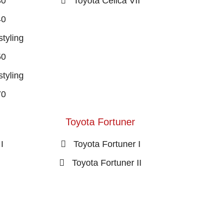
30
Toyota Celica VII
40
tyling
50
tyling
70
Toyota Fortuner
I
Toyota Fortuner I
Toyota Fortuner II