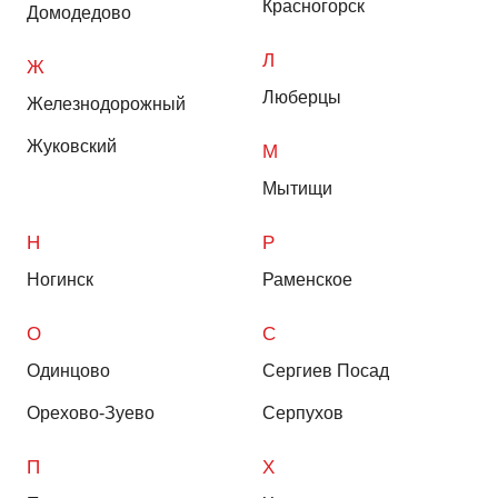
Красногорск
Домодедово
Л
Ж
Люберцы
Железнодорожный
Жуковский
М
Мытищи
Н
Р
Ногинск
Раменское
О
С
Одинцово
Сергиев Посад
Орехово-Зуево
Серпухов
П
Х