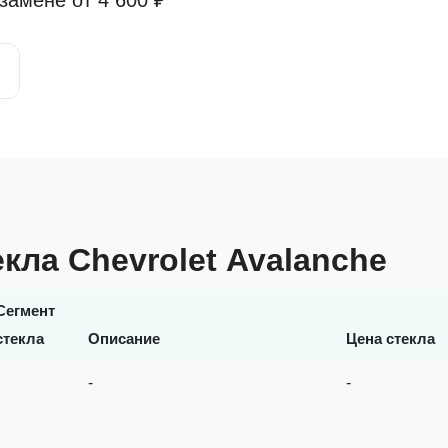
 замене от
4 600 ₽
кла Chevrolet Avalanche
Сегмент
стекла
Описание
Цена стекла
-
-