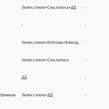
Зелён.стекло+Сер.полоса+ДД
-
-
-
Зелён.стекло+Б/пятака+Б/молд.
-
Зелён.стекло+Син.полоса
-
ДД
-
Премиум
Зелён.стекло+ДД
-