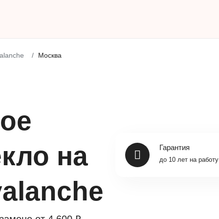
alanche
Москва
ое
Гарантия
кло на
до 10 лет на работу
valanche