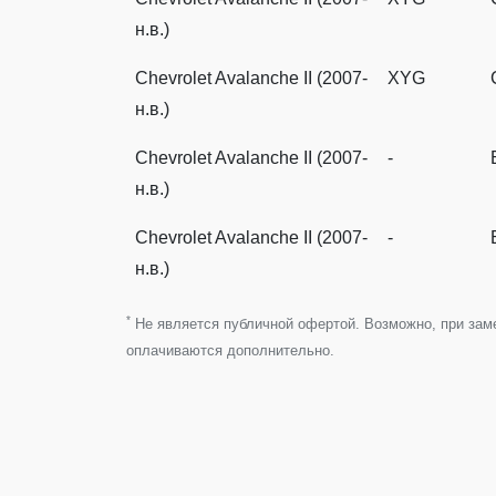
н.в.)
Chevrolet Avalanche II (2007-
XYG
н.в.)
Chevrolet Avalanche II (2007-
-
н.в.)
Chevrolet Avalanche II (2007-
-
н.в.)
*
Не является публичной офертой. Возможно, при замен
оплачиваются дополнительно.