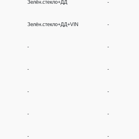
Зелён.стекло+ДД
-
Зелён.стекло+ДД+VIN
-
-
-
-
-
-
-
-
-
-
-