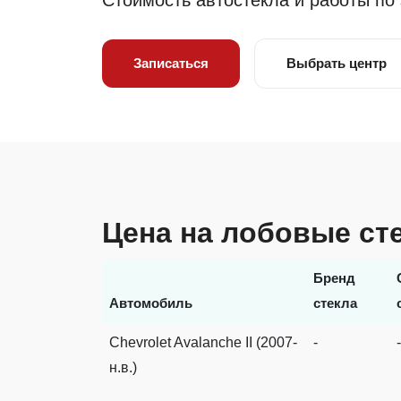
Стоимость автостекла и работы по
Записаться
Выбрать центр
Цена на лобовые сте
Бренд
Автомобиль
стекла
Chevrolet Avalanche II (2007-
-
-
н.в.)