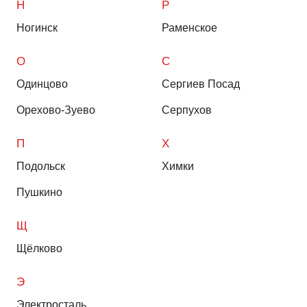
Н
Р
Ногинск
Раменское
О
С
Одинцово
Сергиев Посад
Орехово-Зуево
Серпухов
П
Х
Подольск
Химки
Пушкино
Щ
Щёлково
Э
Электросталь