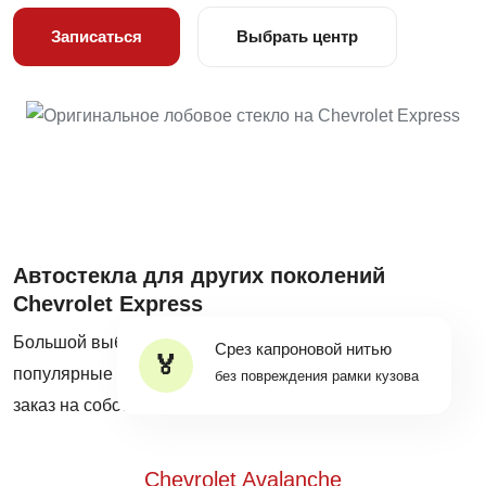
Записаться
Выбрать центр
Автостекла для других поколений
Chevrolet Express
Большой выбор оригинальных автостекол на все
Срез капроновой нитью
популярные модели Chevrolet Express в наличии и на
без повреждения рамки кузова
заказ на собственных складах Mobiscar®.
Chevrolet Avalanche