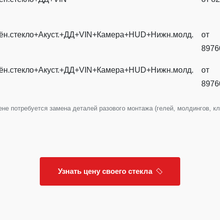
ён.стекло+Акуст.+ДД+VIN+Камера+HUD+Нижн.молд.
от
8976
ён.стекло+Акуст.+ДД+VIN+Камера+HUD+Нижн.молд.
от
8976
е потребуется замена деталей разового монтажа (гелей, молдингов, клип
Узнать цену своего стекла