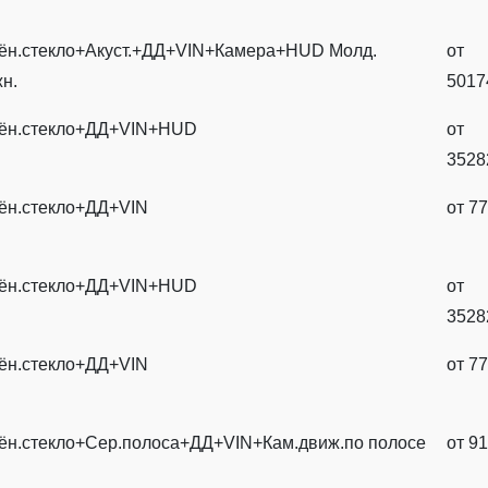
ён.стекло+Акуст.+ДД+VIN+Камера+HUD Молд.
от
н.
5017
ён.стекло+ДД+VIN+HUD
от
3528
ён.стекло+ДД+VIN
от
77
ён.стекло+ДД+VIN+HUD
от
3528
ён.стекло+ДД+VIN
от
77
ён.стекло+Сер.полоса+ДД+VIN+Кам.движ.по полосе
от
91