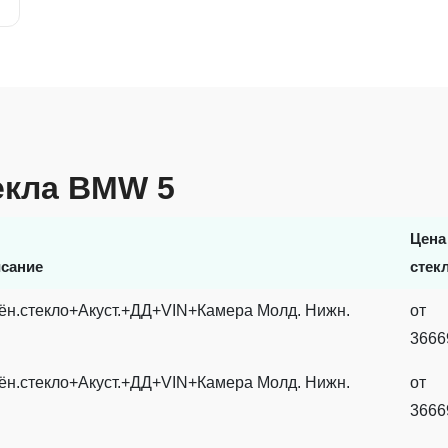
екла BMW 5
Цена
сание
стек
ён.стекло+Акуст.+ДД+VIN+Камера Молд. Нижн.
от
3666
ён.стекло+Акуст.+ДД+VIN+Камера Молд. Нижн.
от
3666