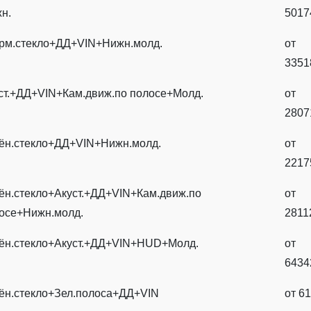
н.
5017
рм.стекло+ДД+VIN+Нижн.молд.
от
3351
ст.+ДД+VIN+Кам.движ.по полосе+Молд.
от
2807
ён.стекло+ДД+VIN+Нижн.молд.
от
2217
ён.стекло+Акуст.+ДД+VIN+Кам.движ.по
от
осе+Нижн.молд.
2811
ён.стекло+Акуст.+ДД+VIN+HUD+Молд.
от
6434
ён.стекло+Зел.полоса+ДД+VIN
от
61