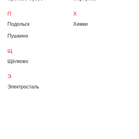
П
Х
Подольск
Химки
Пушкино
Щ
Щёлково
Э
Электросталь