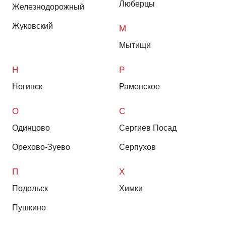
Люберцы
Железнодорожный
Жуковский
М
Мытищи
Н
Р
Ногинск
Раменское
О
С
Одинцово
Сергиев Посад
Орехово-Зуево
Серпухов
П
Х
Подольск
Химки
Пушкино