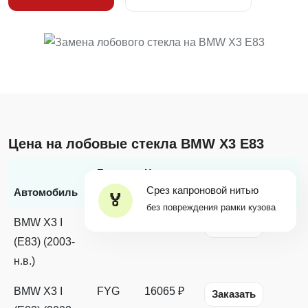
Цена на лобовые стекла BMW X3 E83
Бренд
Цена с
Срез капроновой нитью
*
Автомобиль
стекла
заменой
Наличие
без повреждения рамки кузова
BMW X3 I
FYG
18167 ₽
Заказать
(E83) (2003-
н.в.)
BMW X3 I
FYG
16065 ₽
Заказать