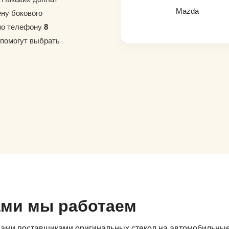
Mazda
ену бокового
 по телефону
8
 помогут выбрать
ами мы работаем
дами поставщиками оригинальных стекол на автомобильны