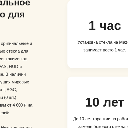
альное
о для
1 час
Установка стекла на Maz
и оригинальные и
занимает всего 1 час.
ые стекла для
и, такими как
DAS, HUD и
е. В наличии
дущих мировых
rit, AGC,
и (0 шт.)
10 лет
ам от 4 600 ₽ на
car®.
До 10 лет гарантии на рабо
замене бокового стекла 
. Никаких доплат