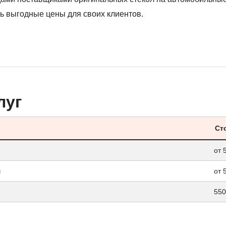
ь выгодные цены для своих клиентов.
луг
Ст
от 
ч
от 
550