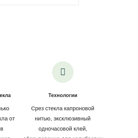
екла
Технологии
лько
Срез стекла капроновой
кла от
нитью, эксклюзивный
ов
одночасовой клей,