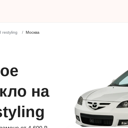
I restyling
Москва
ое
кло на
styling