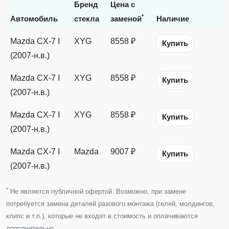
Бренд
Цена с
*
Автомобиль
стекла
заменой
Наличие
Mazda CX-7 I
XYG
8558 ₽
Купить
(2007-н.в.)
Mazda CX-7 I
XYG
8558 ₽
Купить
(2007-н.в.)
Mazda CX-7 I
XYG
8558 ₽
Купить
(2007-н.в.)
Mazda CX-7 I
Mazda
9007 ₽
Купить
(2007-н.в.)
*
Не является публичной офертой. Возможно, при замене
потребуется замена деталей разового монтажа (гелей, молдингов,
клипс и т.п.), которые не входят в стоимость и оплачиваются
дополнительно.