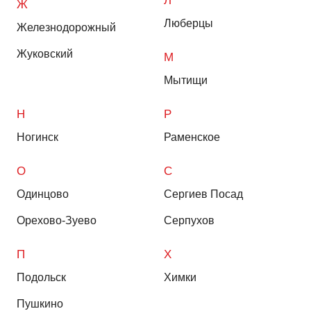
Л
Ж
Люберцы
Железнодорожный
Жуковский
М
Мытищи
Н
Р
Ногинск
Раменское
О
С
Одинцово
Сергиев Посад
Орехово-Зуево
Серпухов
П
Х
Подольск
Химки
Пушкино