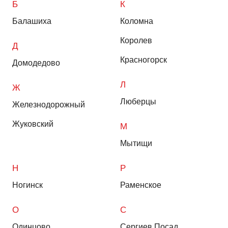
Б
К
Балашиха
Коломна
Королев
Д
Красногорск
Домодедово
Л
Ж
Люберцы
Железнодорожный
Жуковский
М
Мытищи
Н
Р
Ногинск
Раменское
О
С
Одинцово
Сергиев Посад