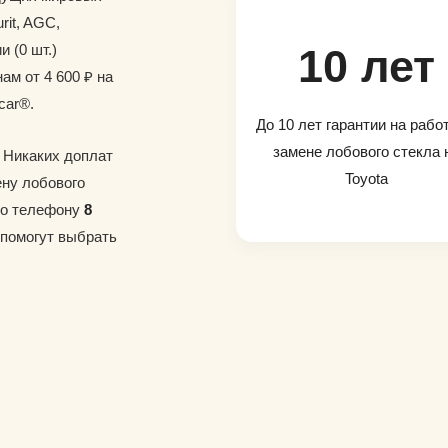
rit, AGC,
и (0 шт.)
10 лет
ам от 4 600 ₽ на
car®.
До 10 лет гарантии на рабо
замене лобового стекла 
. Никаких доплат
Toyota
ену лобового
 по телефону
8
 помогут выбрать