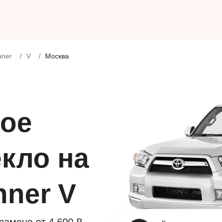
nner
V
Москва
ое
кло на
nner V
Гарантия