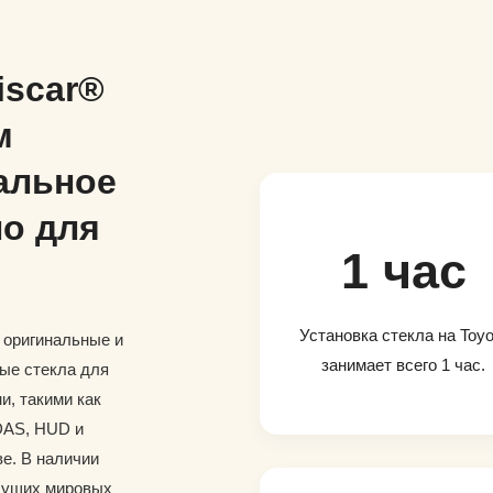
iscar®
м
альное
о для
1 час
Установка стекла на Toyo
и оригинальные и
занимает всего 1 час.
ые стекла для
и, такими как
DAS, HUD и
е. В наличии
дущих мировых