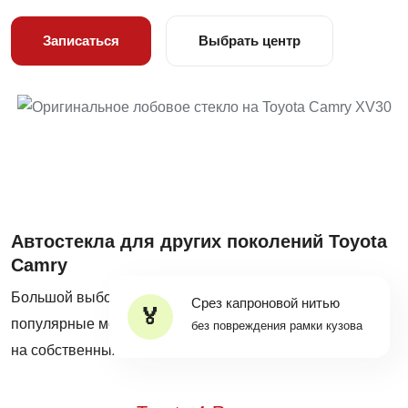
Записаться
Выбрать центр
Автостекла для других поколений Toyota
Camry
Большой выбор оригинальных автостекол на все
Срез капроновой нитью
популярные модели Toyota Camry в наличии и на заказ
без повреждения рамки кузова
на собственных складах Mobiscar®.