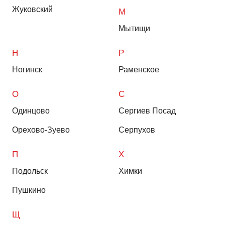
Жуковский
М
Мытищи
Н
Р
Ногинск
Раменское
О
С
Одинцово
Сергиев Посад
Орехово-Зуево
Серпухов
П
Х
Подольск
Химки
Пушкино
Щ