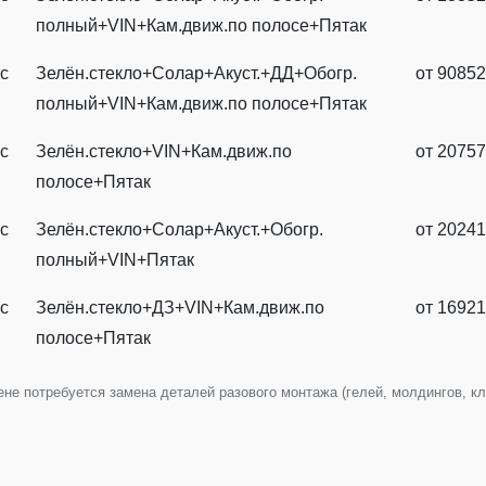
полный+VIN+Кам.движ.по полосе+Пятак
с
Зелён.стекло+Солар+Акуст.+ДД+Обогр.
от 90852
полный+VIN+Кам.движ.по полосе+Пятак
с
Зелён.стекло+VIN+Кам.движ.по
от 20757
полосе+Пятак
с
Зелён.стекло+Солар+Акуст.+Обогр.
от 20241
полный+VIN+Пятак
с
Зелён.стекло+ДЗ+VIN+Кам.движ.по
от 16921
полосе+Пятак
е потребуется замена деталей разового монтажа (гелей, молдингов, клип