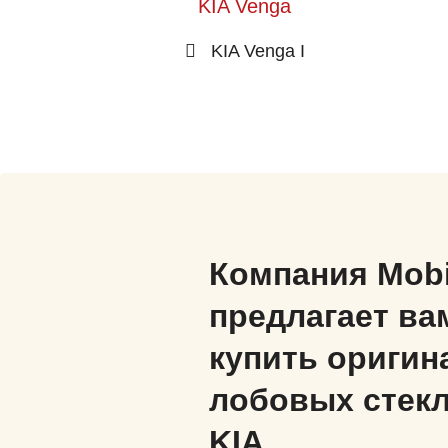
KIA Venga
KIA Venga I
Компания Mob
предлагает ва
купить оригин
лобовых стекл
KIA