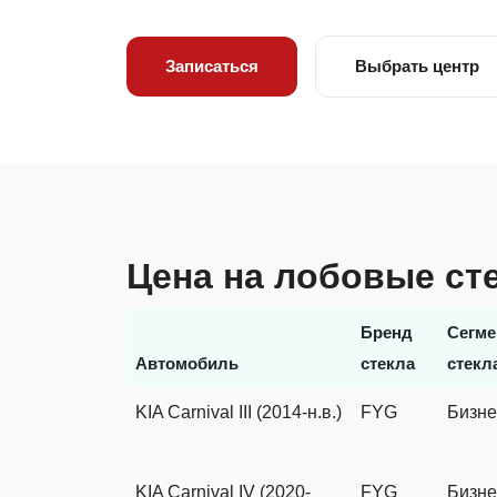
Записаться
Выбрать центр
Цена на лобовые сте
Бренд
Сегме
Автомобиль
стекла
стекл
KIA Carnival III (2014-н.в.)
FYG
Бизне
KIA Carnival IV (2020-
FYG
Бизне