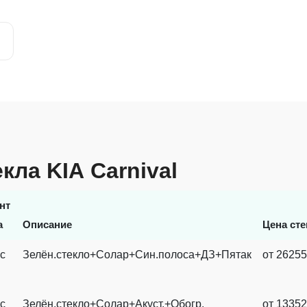
кла KIA Carnival
нт
а
Описание
Цена сте
с
Зелён.стекло+Солар+Син.полоса+ДЗ+Пятак
от 26255
с
Зелён.стекло+Солар+Акуст.+Обогр.
от 13352