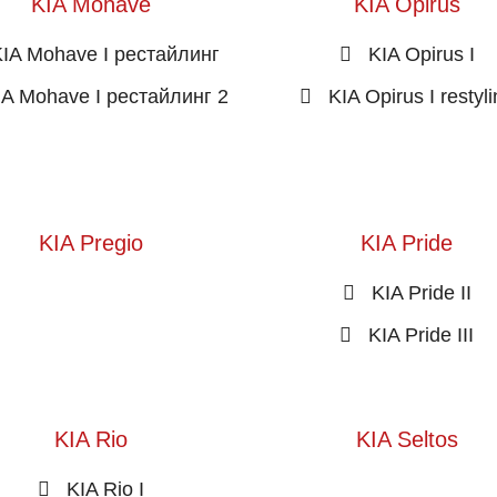
KIA Mohave
KIA Opirus
IA Mohave I рестайлинг
KIA Opirus I
IA Mohave I рестайлинг 2
KIA Opirus I restyl
KIA Pregio
KIA Pride
KIA Pride II
KIA Pride III
KIA Rio
KIA Seltos
KIA Rio I