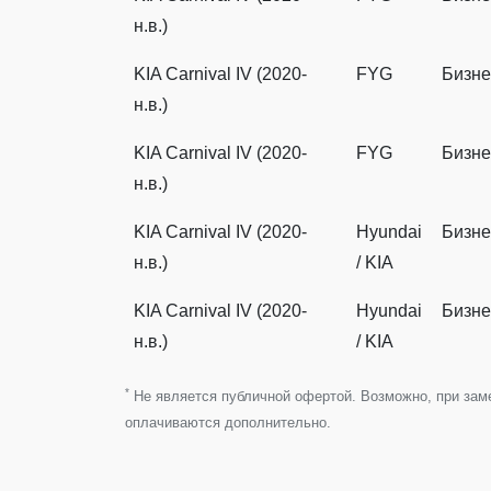
н.в.)
KIA Carnival IV (2020-
FYG
Бизне
н.в.)
KIA Carnival IV (2020-
FYG
Бизне
н.в.)
KIA Carnival IV (2020-
Hyundai
Бизне
н.в.)
/ KIA
KIA Carnival IV (2020-
Hyundai
Бизне
н.в.)
/ KIA
*
Не является публичной офертой. Возможно, при замен
оплачиваются дополнительно.