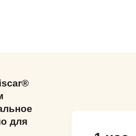
iscar®
м
альное
о для