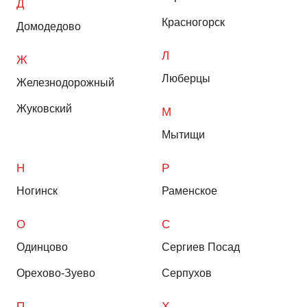
Д
Красногорск
Домодедово
Л
Ж
Люберцы
Железнодорожный
Жуковский
М
Мытищи
Н
Р
Ногинск
Раменское
О
С
Одинцово
Сергиев Посад
Орехово-Зуево
Серпухов
П
Х