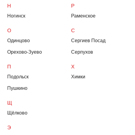
Н
Р
Ногинск
Раменское
О
С
Одинцово
Сергиев Посад
Орехово-Зуево
Серпухов
П
Х
Подольск
Химки
Пушкино
Щ
Щёлково
Э