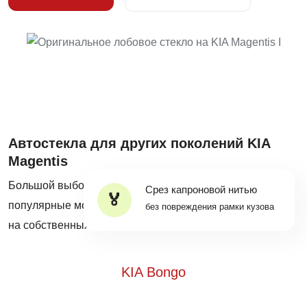
Автостекла для других поколений KIA
Magentis
Большой выбор оригинальных автостекол на все
Срез капроновой нитью
популярные модели KIA Magentis в наличии и на заказ
без повреждения рамки кузова
на собственных складах Mobiscar®.
KIA Bongo