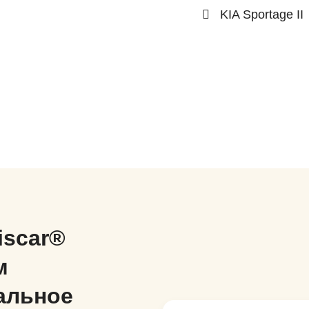
KIA Sportage II
iscar®
м
альное