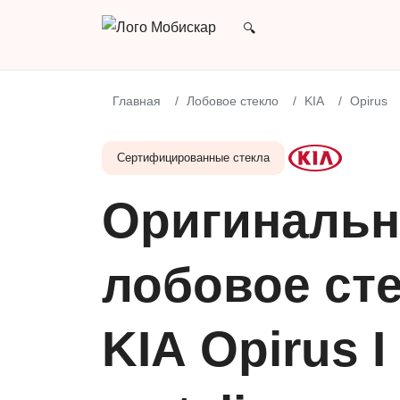
Главная
Лобовое стекло
KIA
Opirus
Сертифицированные стекла
Оригинальн
лобовое сте
KIA Opirus I