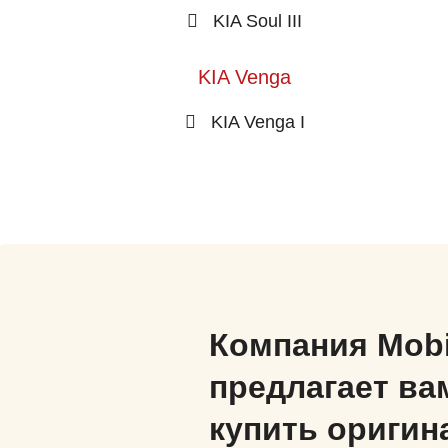
KIA Soul III
KIA Venga
KIA Venga I
Компания Mob
предлагает ва
купить оригин