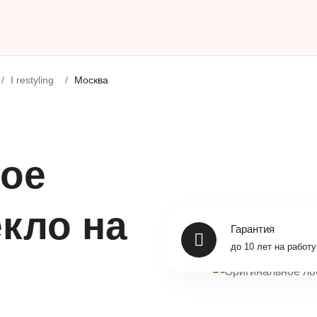
I restyling
Москва
ое
кло на
Гарантия
до 10 лет на работу