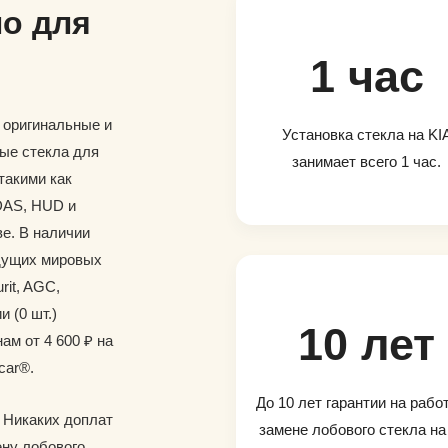
о для
1 час
и оригинальные и
Установка стекла на KI
ые стекла для
занимает всего 1 час.
такими как
DAS, HUD и
е. В наличии
дущих мировых
rit, AGC,
и (0 шт.)
10 лет
ам от 4 600 ₽ на
car®.
До 10 лет гарантии на рабо
. Никаких доплат
замене лобового стекла на
ену лобового